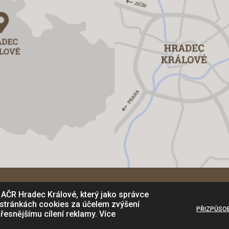
Mapa stránek
 AČR Hradec Králové, který jako správce
 stránkách cookies za účelem zvýšení
PŘIZPŮSOB
řesnějšímu cílení reklamy. Více
Králové