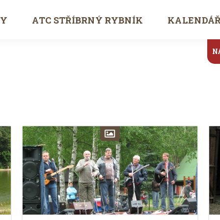
TY
ATC STŘÍBRNÝ RYBNÍK
KALENDÁ
N