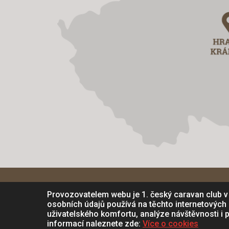
Ochrana osobních údajů
Podmínky užití
Provozovatelem webu je 1. český caravan club v
osobních údajů používá na těchto internetových
uživatelského komfortu, analýze návštěvnosti i p
© 2026, 1. český caravan club v AČR, Hradec 
informací naleznete zde:
Více o cookies