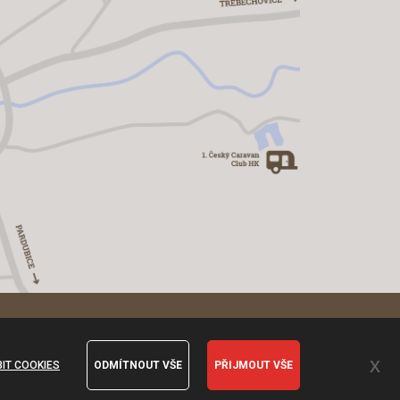
x
IT COOKIES
ODMÍTNOUT VŠE
PŘIJMOUT VŠE
Vyrobil Manilot media s.r.o.