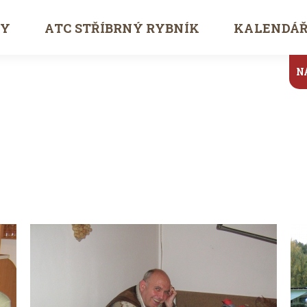
TY
ATC STŘÍBRNÝ RYBNÍK
KALENDÁ
N