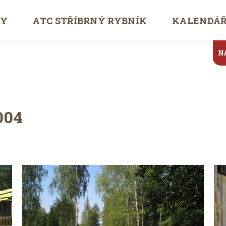
TY
ATC STŘÍBRNÝ RYBNÍK
KALENDÁ
N
004