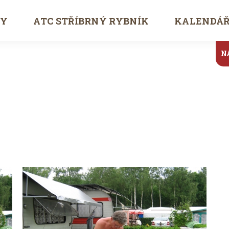
TY
ATC STŘÍBRNÝ RYBNÍK
KALENDÁ
N