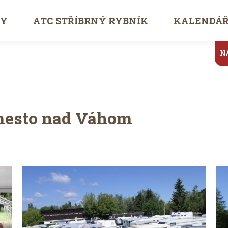
TY
ATC STŘÍBRNÝ RYBNÍK
KALENDÁ
N
mesto nad Váhom